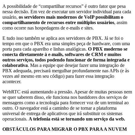
A possibilidade de “compartilhar recursos” é outro fator que pesa
nessa decisão. Em vez de executar um servidor individual para cada
usuário,
os servidores mais modernos de VoIP possibilitam o
compartilhamento de recursos entre múltiplos usuários
, assim
como ocorre nas hospedagens de e-mails e sites.
E tudo isso também se aplica aos servidores de PBX. Já se foi o
tempo em que o PBX era uma simples peça de hardware, com uma
porta para cada aparelho e linhas analógicas.
O PBX moderno se
conecta diretamente à e-mails, softwares de CRM e muitos
outros
serviços
, todos podendo funcionar de forma integrada e
colaborativa
. Mas a equipe que desejar fazer uma integração de
PBX adequada, precisará mergulhar profundamente nas APIs (e às
vezes até mesmo em seu código) para fazer essa integração
acontecer.
WebRTC está aumentando a pressão. Apesar de muitas pessoas nem
se quer saberem disso, ele funciona nos bastidores dos serviços de
mensagens como a tecnologia para fornecer voz de um terminal ao
outro. O navegador está a caminho de se tornar a plataforma
universal de entrega de aplicativos que irá substituir os sistemas
operacionais.
A telefonia está se tornando um
serviço
da web.
OBSTÁCULOS PARA MIGRAR O PBX PARA A NUVEM