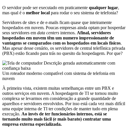
O servidor pode ser executado em praticamente
qualquer lugar
,
mas qual é o
melhor local
para rodar o seu sistema de telefonia?
Servidores de sites e de e-mails ficam quase que inteiramente
hospedados em nuvem. Poucas empresas ainda optam por hosperdar
seus servidores em
data centers
internos.
Afinal, servidores
hospedados em nuvem têm um numero impressionante de
vantagens se comparados com os hospedados em locais físicos
.
Mas apesar desse cenário, os servidores de central telefônica privada
(PBX) estão ficando para trás no quesito da hospedagem. Por que?
Um roteador moderno compatível com sistema de telefonia em
nuvem
À primeira vista, existem muitas semelhanças entre um PBX e
outros serviços em nuvem. A hospedagem de TI se tornou muito
complexa se levarmos em consideração a grande quantidade de
aparelhos e servidores envolvidos. Por isso está cada vez mais difícil
uma equipe interna de TI ter condições de manter tudo em plena
execução.
Ao invés de ter funcionários internos
,
está se
tornando muito mais fácil (e mais barato) contratar uma
empresa externa especializada.