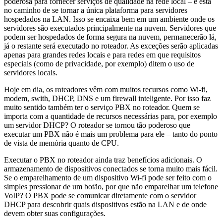
poderosa para fornecer serviços de qualidade na rede local – e está
no caminho de se tornar a única plataforma para servidores
hospedados na LAN. Isso se encaixa bem em um ambiente onde os
servidores são executados principalmente na nuvem. Servidores que
podem ser hospedados de forma segura na nuvem, permanecerão lá,
já o restante será executado no roteador. As exceções serão aplicadas
apenas para grandes redes locais e para redes em que requisitos
especiais (como de privacidade, por exemplo) ditem o uso de
servidores locais.
Hoje em dia, os roteadores vêm com muitos recursos como Wi-fi,
modem, swith, DHCP, DNS e um firewall inteligente. Por isso faz
muito sentido também ter o serviço PBX no roteador. Quem se
importa com a quantidade de recursos necessárias para, por exemplo
um servidor DHCP? O roteador se tornou tão poderoso que
executar um PBX não é mais um problema para ele – tanto do ponto
de vista de memória quanto de CPU.
Executar o PBX no roteador ainda traz benefícios adicionais. O
armazenamento de dispositivos conectados se torna muito mais fácil.
Se o emparelhamento de um dispositivo Wi-fi pode ser feito com o
simples pressionar de um botão, por que não emparelhar um telefone
VoIP? O PBX pode se comunicar diretamente com o servidor
DHCP para descobrir quais dispositivos estão na LAN e de onde
devem obter suas configurações.