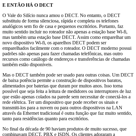
E ENTÃO HÁ O DECT
O Vale do Silício nunca amou o DECT. No entanto, o DECT
substituiu de forma silenciosa, rápida e completa os telefones
analógicos sem fio de casa e pequenos escritórios. Portanto, faz
muito sentido incluir no roteador não apenas a estação base Wi-fi,
mas também uma estação base DECT. Assim como emparelhar um
novo dispositivo Wi-fi, os aparelhos DECT podem ser
emparelhados facilmente com o roteador. O DECT moderno possui
padrões não apenas para fazer chamadas telefônicas, mas outro
recursos como catálogo de endereços e transferências de chamadas
também estão disponíveis.
Mas o DECT também pode ser usado para outras coisas. Um DECT
de baixa potência permite a construção de dispositivos baratos,
alimentados por baterias que duram por muitos anos. Isso torna
possível que seja feita a leitura de medidores ou interruptores de luz
que estão apenas colados na parede sem necessitar de conectá-los a
rede elétrica. Ter um dispositivo que pode receber os sinais e
transmiti-los para a nuvem ou para outros dispositivos na LAN
através da Ethernet tradicional é outra função que faz muito sentido,
tanto para residências quanto para escritórios.
No final da década de 90 haviam produtos de muito sucesso, que
combinavam DECT, PBX e ISDN. Os clientes adoraram a