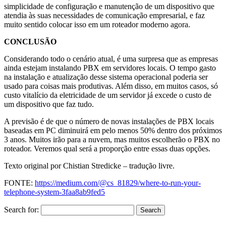
simplicidade de configuração e manutenção de um dispositivo que
atendia às suas necessidades de comunicação empresarial, e faz
muito sentido colocar isso em um roteador moderno agora.
CONCLUSÃO
Considerando todo o cenário atual, é uma surpresa que as empresas
ainda estejam instalando PBX em servidores locais. O tempo gasto
na instalação e atualização desse sistema operacional poderia ser
usado para coisas mais produtivas. Além disso, em muitos casos, só
custo vitalício da eletricidade de um servidor já excede o custo de
um dispositivo que faz tudo.
A previsão é de que o número de novas instalações de PBX locais
baseadas em PC diminuirá em pelo menos 50% dentro dos próximos
3 anos. Muitos irão para a nuvem, mas muitos escolherão o PBX no
roteador. Veremos qual será a proporção entre essas duas opções.
Texto original por Chistian Stredicke – tradução livre.
FONTE:
https://medium.com/@cs_81829/where-to-run-your-
telephone-system-3faa8ab9fed5
Search for: