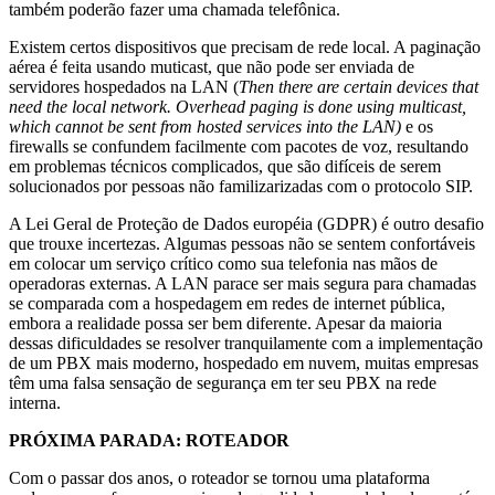
também poderão fazer uma chamada telefônica.
Existem certos dispositivos que precisam de rede local. A paginação
aérea é feita usando muticast, que não pode ser enviada de
servidores hospedados na LAN (
Then
there are certain devices that
need
the local network. Overhead paging
is
done
using
multicast
,
which
cannot
be
sent
from
hosted
services
into
the LAN)
e os
firewalls se confundem facilmente com pacotes de voz, resultando
em problemas técnicos complicados, que são difíceis de serem
solucionados por pessoas não familizarizadas com o protocolo SIP.
A Lei Geral de Proteção de Dados européia (GDPR) é outro desafio
que trouxe incertezas. Algumas pessoas não se sentem confortáveis
em colocar um serviço crítico como sua telefonia nas mãos de
operadoras externas. A LAN parace ser mais segura para chamadas
se comparada com a hospedagem em redes de internet pública,
embora a realidade possa ser bem diferente. Apesar da maioria
dessas dificuldades se resolver tranquilamente com a implementação
de um PBX mais moderno, hospedado em nuvem, muitas empresas
têm uma falsa sensação de segurança em ter seu PBX na rede
interna.
PRÓXIMA PARADA: ROTEADOR
Com o passar dos anos, o roteador se tornou uma plataforma