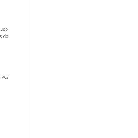
 uso
s do
m vez